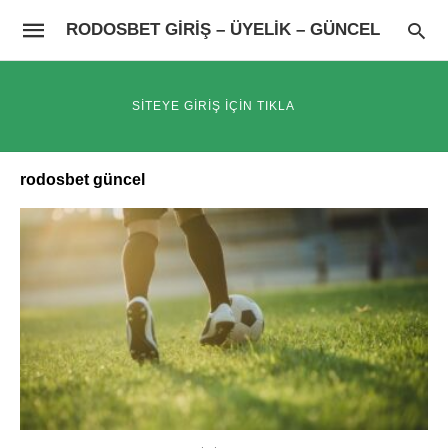
RODOSBET GIRIŞ – ÜYELIK – GÜNCEL
SİTEYE GİRİŞ İÇİN TIKLA
rodosbet güncel