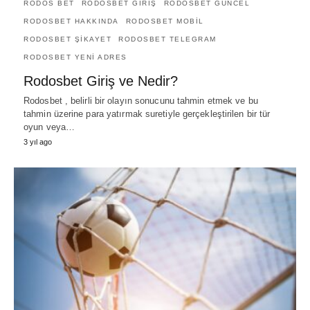
RODOS BET
RODOSBET GIRIŞ
RODOSBET GUNCEL
RODOSBET HAKKINDA
RODOSBET MOBIL
RODOSBET ŞIKAYET
RODOSBET TELEGRAM
RODOSBET YENI ADRES
Rodosbet Giriş ve Nedir?
Rodosbet , belirli bir olayın sonucunu tahmin etmek ve bu
tahmin üzerine para yatırmak suretiyle gerçekleştirilen bir tür
oyun veya…
3 yıl ago