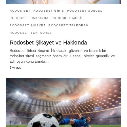
RODOS BET
RODOSBET GIRIŞ
RODOSBET GUNCEL
RODOSBET HAKKINDA
RODOSBET MOBIL
RODOSBET ŞIKAYET
RODOSBET TELEGRAM
RODOSBET YENI ADRES
Rodosbet Şikayet ve Hakkında
Rodosbet Sitesi Seçimi: İlk olarak, güvenilir ve lisanslı bir
rodosbet sitesi seçmeniz önemlidir. Lisanslı siteler, güvenlik ve
adil oyun konularında…
3 yıl ago