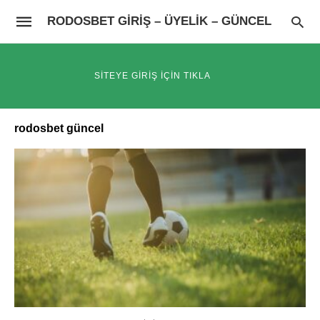
RODOSBET GIRIŞ – ÜYELIK – GÜNCEL
SİTEYE GİRİŞ İÇİN TIKLA
rodosbet güncel