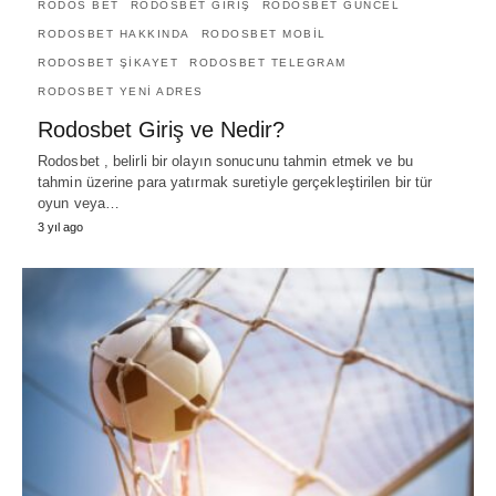
RODOS BET
RODOSBET GIRIŞ
RODOSBET GUNCEL
RODOSBET HAKKINDA
RODOSBET MOBIL
RODOSBET ŞIKAYET
RODOSBET TELEGRAM
RODOSBET YENI ADRES
Rodosbet Giriş ve Nedir?
Rodosbet , belirli bir olayın sonucunu tahmin etmek ve bu
tahmin üzerine para yatırmak suretiyle gerçekleştirilen bir tür
oyun veya…
3 yıl ago