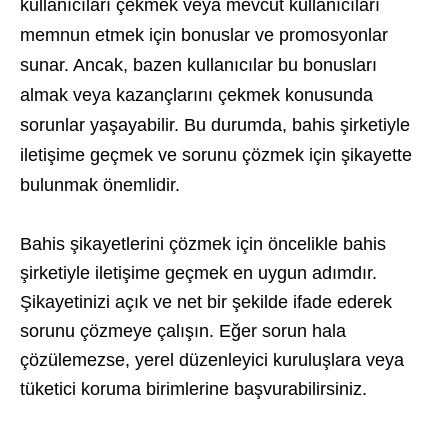
kullanıcıları çekmek veya mevcut kullanıcıları
memnun etmek için bonuslar ve promosyonlar
sunar. Ancak, bazen kullanıcılar bu bonusları
almak veya kazançlarını çekmek konusunda
sorunlar yaşayabilir. Bu durumda, bahis şirketiyle
iletişime geçmek ve sorunu çözmek için şikayette
bulunmak önemlidir.
Bahis şikayetlerini çözmek için öncelikle bahis
şirketiyle iletişime geçmek en uygun adımdır.
Şikayetinizi açık ve net bir şekilde ifade ederek
sorunu çözmeye çalışın. Eğer sorun hala
çözülemezse, yerel düzenleyici kuruluşlara veya
tüketici koruma birimlerine başvurabilirsiniz.