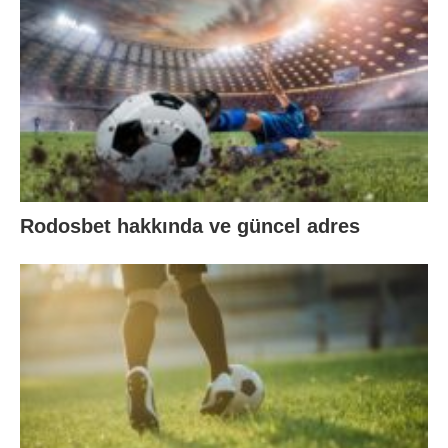
Rodosbet hakkında ve güncel adres