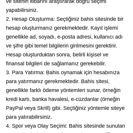
ve sitenin itibarını araştırarak doğru seçimi
yapabilirsiniz.
Hesap Oluşturma: Seçtiğiniz bahis sitesinde bir
hesap oluşturmanız gerekmektedir. Kayıt işlemi
genellikle ad, soyadı, e-posta adresi, kullanıcı adı
ve şifre gibi temel bilgilerin girilmesini gerektirir.
Hesap oluşturduktan sonra, belirli kişisel ve
finansal bilgileri de sağlamanız gerekebilir.
Para Yatırma: Bahis oynamak için hesabınıza
para yatırmanız gerekmektedir. Bahis sitesi,
genellikle farklı ödeme yöntemleri sunar, örneğin
kredi kartı, banka havalesi, e-cüzdanlar (örneğin
PayPal veya Skrill) gibi. Seçtiğiniz yöntemle siteye
para yatırabilirsiniz.
Spor veya Olay Seçimi: Bahis sitesinde sunulan