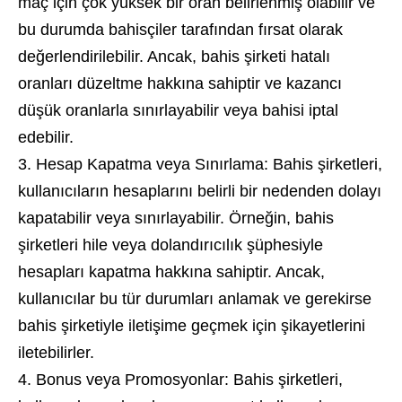
maç için çok yüksek bir oran belirlenmiş olabilir ve
bu durumda bahisçiler tarafından fırsat olarak
değerlendirilebilir. Ancak, bahis şirketi hatalı
oranları düzeltme hakkına sahiptir ve kazancı
düşük oranlarla sınırlayabilir veya bahisi iptal
edebilir.
Hesap Kapatma veya Sınırlama: Bahis şirketleri,
kullanıcıların hesaplarını belirli bir nedenden dolayı
kapatabilir veya sınırlayabilir. Örneğin, bahis
şirketleri hile veya dolandırıcılık şüphesiyle
hesapları kapatma hakkına sahiptir. Ancak,
kullanıcılar bu tür durumları anlamak ve gerekirse
bahis şirketiyle iletişime geçmek için şikayetlerini
iletebilirler.
Bonus veya Promosyonlar: Bahis şirketleri,