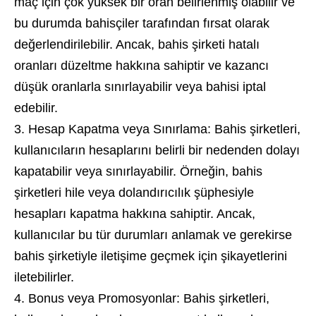
maç için çok yüksek bir oran belirlenmiş olabilir ve
bu durumda bahisçiler tarafından fırsat olarak
değerlendirilebilir. Ancak, bahis şirketi hatalı
oranları düzeltme hakkına sahiptir ve kazancı
düşük oranlarla sınırlayabilir veya bahisi iptal
edebilir.
Hesap Kapatma veya Sınırlama: Bahis şirketleri,
kullanıcıların hesaplarını belirli bir nedenden dolayı
kapatabilir veya sınırlayabilir. Örneğin, bahis
şirketleri hile veya dolandırıcılık şüphesiyle
hesapları kapatma hakkına sahiptir. Ancak,
kullanıcılar bu tür durumları anlamak ve gerekirse
bahis şirketiyle iletişime geçmek için şikayetlerini
iletebilirler.
Bonus veya Promosyonlar: Bahis şirketleri,