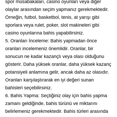
spor müsabakaları, casino oyunları veya diğer
olaylar arasından seçim yapmanız gerekmektedir.
Örneğin, futbol, basketbol, tenis, at yarışı gibi
sporlara veya rulet, poker, slot makineleri gibi
casino oyunlarına bahis yapabilirsiniz.
Oranları İnceleme: Bahis yapmadan önce
oranları incelemeniz önemlidir. Oranlar, bir
sonucun ne kadar kazançlı veya olası olduğunu
gösterir. Daha yüksek oranlar, daha yüksek kazanç
potansiyeli anlamına gelir, ancak daha az olasıdır.
Oranları karşılaştırarak en iyi değeri sunan
bahisleri seçebilirsiniz.
Bahis Yapma: Seçtiğiniz olay için bahis yapma
zamanı geldiğinde, bahis türünü ve miktarını
belirlemeniz gerekmektedir. Bahis türleri arasında