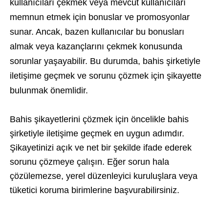
kullanıcıları çekmek veya mevcut kullanıcıları
memnun etmek için bonuslar ve promosyonlar
sunar. Ancak, bazen kullanıcılar bu bonusları
almak veya kazançlarını çekmek konusunda
sorunlar yaşayabilir. Bu durumda, bahis şirketiyle
iletişime geçmek ve sorunu çözmek için şikayette
bulunmak önemlidir.
Bahis şikayetlerini çözmek için öncelikle bahis
şirketiyle iletişime geçmek en uygun adımdır.
Şikayetinizi açık ve net bir şekilde ifade ederek
sorunu çözmeye çalışın. Eğer sorun hala
çözülemezse, yerel düzenleyici kuruluşlara veya
tüketici koruma birimlerine başvurabilirsiniz.