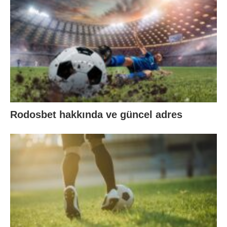
Rodosbet hakkında ve güncel adres