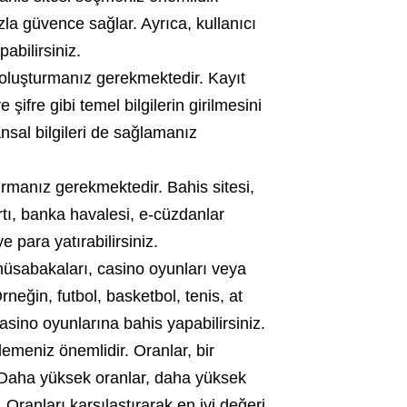
zla güvence sağlar. Ayrıca, kullanıcı
abilirsiniz.
 oluşturmanız gerekmektedir. Kayıt
 şifre gibi temel bilgilerin girilmesini
ansal bilgileri de sağlamanız
rmanız gerekmektedir. Bahis sitesi,
rtı, banka havalesi, e-cüzdanlar
e para yatırabilirsiniz.
üsabakaları, casino oyunları veya
eğin, futbol, basketbol, tenis, at
casino oyunlarına bahis yapabilirsiniz.
emeniz önemlidir. Oranlar, bir
 Daha yüksek oranlar, daha yüksek
Oranları karşılaştırarak en iyi değeri