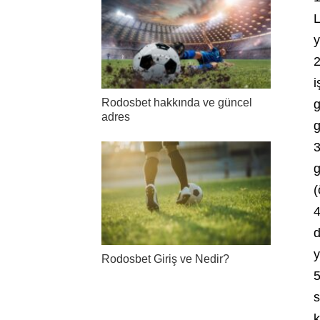
L
y
i
Rodosbet hakkında ve güncel
g
adres
g
g
(
d
y
Rodosbet Giriş ve Nedir?
s
k