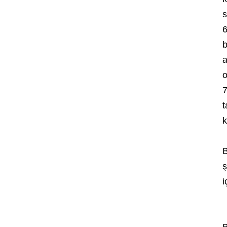
s
b
a
o
t
k
B
ş
i
B