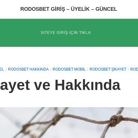
RODOSBET GIRIŞ – ÜYELIK – GÜNCEL
SİTEYE GİRİŞ İÇİN TIKLA
EL
RODOSBET HAKKINDA
RODOSBET MOBIL
RODOSBET ŞIKAYET
ROD
ayet ve Hakkında