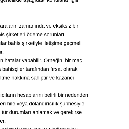
araların zamanında ve eksiksiz bir
s şirketleri ödeme sorunları
lar bahis şirketiyle iletişime geçmeli
r.
en hatalar yapabilir. Örneğin, bir maç
 bahisçiler tarafından fırsat olarak
zeltme hakkına sahiptir ve kazancı
cıların hesaplarını belirli bir nedenden
leri hile veya dolandırıcılık şüphesiyle
u tür durumları anlamak ve gerekirse
er.