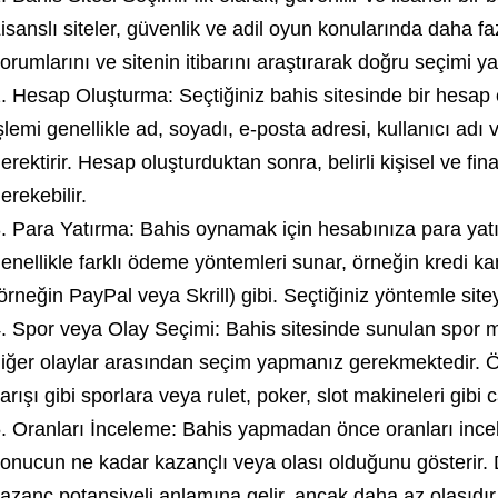
isanslı siteler, güvenlik ve adil oyun konularında daha fa
orumlarını ve sitenin itibarını araştırarak doğru seçimi yap
Hesap Oluşturma: Seçtiğiniz bahis sitesinde bir hesap
şlemi genellikle ad, soyadı, e-posta adresi, kullanıcı adı ve
erektirir. Hesap oluşturduktan sonra, belirli kişisel ve fin
erekebilir.
Para Yatırma: Bahis oynamak için hesabınıza para yatı
enellikle farklı ödeme yöntemleri sunar, örneğin kredi ka
örneğin PayPal veya Skrill) gibi. Seçtiğiniz yöntemle sitey
Spor veya Olay Seçimi: Bahis sitesinde sunulan spor m
iğer olaylar arasından seçim yapmanız gerekmektedir. Örn
arışı gibi sporlara veya rulet, poker, slot makineleri gibi 
Oranları İnceleme: Bahis yapmadan önce oranları incel
onucun ne kadar kazançlı veya olası olduğunu gösterir.
azanç potansiyeli anlamına gelir, ancak daha az olasıdır. 