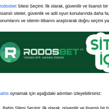
Rodosbet
Sitesi Seçimi: İlk olarak, güvenilir ve lisanslı bi
isanslı siteler, güvenlik ve adil oyun konularında daha fa
orumlarını ve sitenin itibarını araştırarak doğru seçimi yap
Bahis
oynamak için aşağıdaki adımları izleyebilirsiniz:
Bahis Sitesi Seçimi: İlk olarak, güvenilir ve lisanslı bir