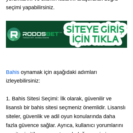
seçimi yapabilirsiniz.
Bahis
oynamak için aşağıdaki adımları
izleyebilirsiniz:
Bahis Sitesi Seçimi: İlk olarak, güvenilir ve
lisanslı bir bahis sitesi seçmeniz önemlidir. Lisanslı
siteler, güvenlik ve adil oyun konularında daha
fazla güvence sağlar. Ayrıca, kullanıcı yorumlarını