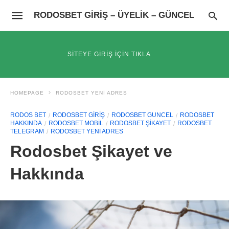
RODOSBET GIRIŞ – ÜYELIK – GÜNCEL
SİTEYE GİRİŞ İÇİN TIKLA
HOMEPAGE
RODOSBET YENI ADRES
RODOS BET
RODOSBET GIRIŞ
RODOSBET GUNCEL
RODOSBET
HAKKINDA
RODOSBET MOBIL
RODOSBET ŞIKAYET
RODOSBET
TELEGRAM
RODOSBET YENI ADRES
Rodosbet Şikayet ve
Hakkında