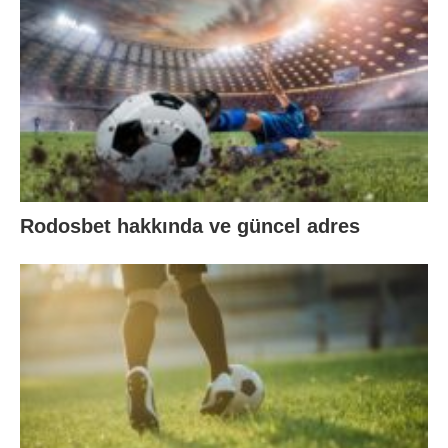
Rodosbet hakkında ve güncel adres