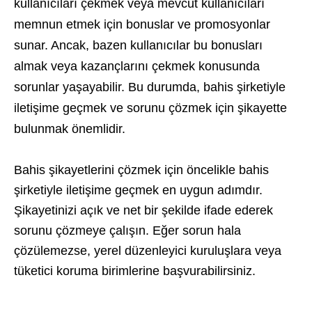
kullanıcıları çekmek veya mevcut kullanıcıları
memnun etmek için bonuslar ve promosyonlar
sunar. Ancak, bazen kullanıcılar bu bonusları
almak veya kazançlarını çekmek konusunda
sorunlar yaşayabilir. Bu durumda, bahis şirketiyle
iletişime geçmek ve sorunu çözmek için şikayette
bulunmak önemlidir.
Bahis şikayetlerini çözmek için öncelikle bahis
şirketiyle iletişime geçmek en uygun adımdır.
Şikayetinizi açık ve net bir şekilde ifade ederek
sorunu çözmeye çalışın. Eğer sorun hala
çözülemezse, yerel düzenleyici kuruluşlara veya
tüketici koruma birimlerine başvurabilirsiniz.