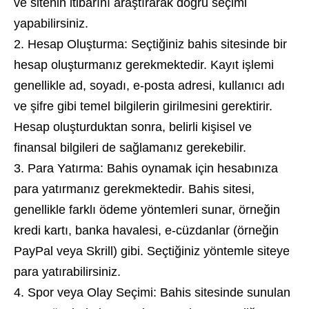
ve sitenin itibarını araştırarak doğru seçimi
yapabilirsiniz.
Hesap Oluşturma: Seçtiğiniz bahis sitesinde bir
hesap oluşturmanız gerekmektedir. Kayıt işlemi
genellikle ad, soyadı, e-posta adresi, kullanıcı adı
ve şifre gibi temel bilgilerin girilmesini gerektirir.
Hesap oluşturduktan sonra, belirli kişisel ve
finansal bilgileri de sağlamanız gerekebilir.
Para Yatırma: Bahis oynamak için hesabınıza
para yatırmanız gerekmektedir. Bahis sitesi,
genellikle farklı ödeme yöntemleri sunar, örneğin
kredi kartı, banka havalesi, e-cüzdanlar (örneğin
PayPal veya Skrill) gibi. Seçtiğiniz yöntemle siteye
para yatırabilirsiniz.
Spor veya Olay Seçimi: Bahis sitesinde sunulan