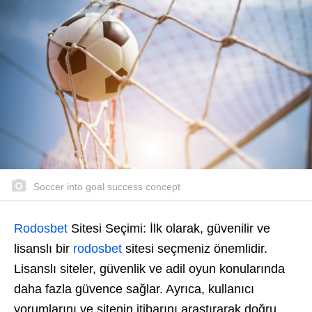
Soccer into goal success concept
Rodosbet
Sitesi Seçimi: İlk olarak, güvenilir ve
lisanslı bir
rodosbet
sitesi seçmeniz önemlidir.
Lisanslı siteler, güvenlik ve adil oyun konularında
daha fazla güvence sağlar. Ayrıca, kullanıcı
yorumlarını ve sitenin itibarını araştırarak doğru