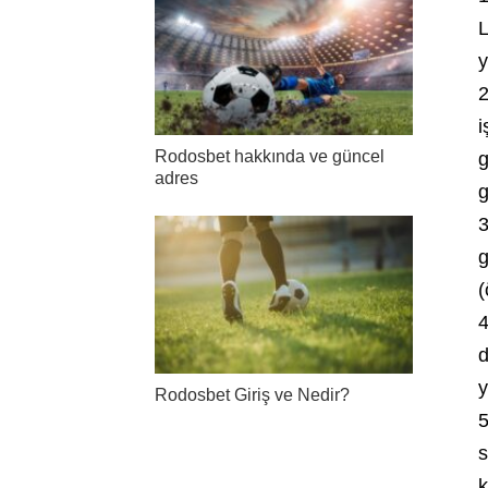
L
y
i
Rodosbet hakkında ve güncel
g
adres
g
g
(
d
y
Rodosbet Giriş ve Nedir?
s
k