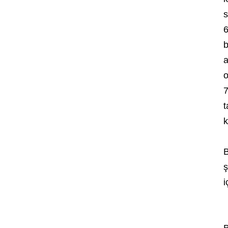
s
b
a
o
t
k
B
ş
i
B