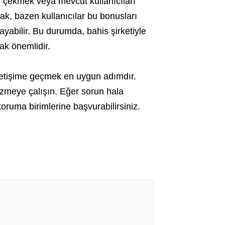
ı çekmek veya mevcut kullanıcıları
, bazen kullanıcılar bu bonusları
abilir. Bu durumda, bahis şirketiyle
ak önemlidir.
 iletişime geçmek en uygun adımdır.
çözmeye çalışın. Eğer sorun hala
oruma birimlerine başvurabilirsiniz.