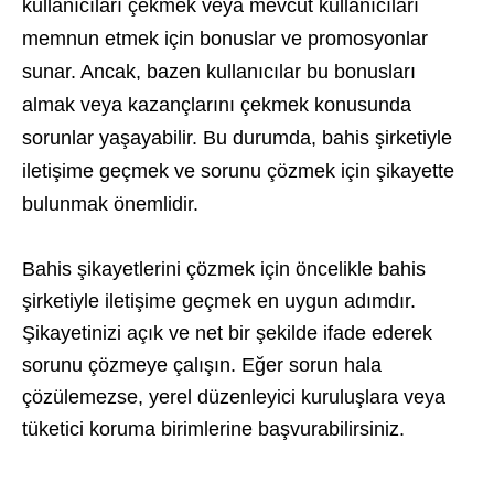
kullanıcıları çekmek veya mevcut kullanıcıları
memnun etmek için bonuslar ve promosyonlar
sunar. Ancak, bazen kullanıcılar bu bonusları
almak veya kazançlarını çekmek konusunda
sorunlar yaşayabilir. Bu durumda, bahis şirketiyle
iletişime geçmek ve sorunu çözmek için şikayette
bulunmak önemlidir.
Bahis şikayetlerini çözmek için öncelikle bahis
şirketiyle iletişime geçmek en uygun adımdır.
Şikayetinizi açık ve net bir şekilde ifade ederek
sorunu çözmeye çalışın. Eğer sorun hala
çözülemezse, yerel düzenleyici kuruluşlara veya
tüketici koruma birimlerine başvurabilirsiniz.