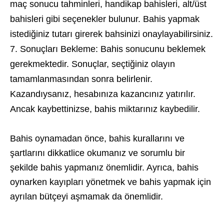
maç sonucu tahminleri, handikap bahisleri, alt/üst
bahisleri gibi seçenekler bulunur. Bahis yapmak
istediğiniz tutarı girerek bahsinizi onaylayabilirsiniz.
Sonuçları Bekleme: Bahis sonucunu beklemek
gerekmektedir. Sonuçlar, seçtiğiniz olayın
tamamlanmasından sonra belirlenir.
Kazandıysanız, hesabınıza kazancınız yatırılır.
Ancak kaybettinizse, bahis miktarınız kaybedilir.
Bahis oynamadan önce, bahis kurallarını ve
şartlarını dikkatlice okumanız ve sorumlu bir
şekilde bahis yapmanız önemlidir. Ayrıca, bahis
oynarken kayıpları yönetmek ve bahis yapmak için
ayrılan bütçeyi aşmamak da önemlidir.