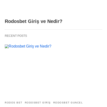
Rodosbet Giriş ve Nedir?
RECENT POSTS
RODOS BET
RODOSBET GIRIŞ
RODOSBET GUNCEL