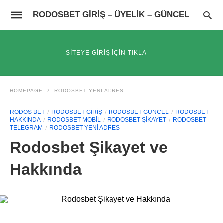
RODOSBET GIRIŞ – ÜYELIK – GÜNCEL
SİTEYE GİRİŞ İÇİN TIKLA
HOMEPAGE
RODOSBET YENI ADRES
RODOS BET
RODOSBET GIRIŞ
RODOSBET GUNCEL
RODOSBET
HAKKINDA
RODOSBET MOBIL
RODOSBET ŞIKAYET
RODOSBET
TELEGRAM
RODOSBET YENI ADRES
Rodosbet Şikayet ve
Hakkında