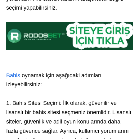
seçimi yapabilirsiniz.
Bahis
oynamak için aşağıdaki adımları
izleyebilirsiniz:
Bahis Sitesi Seçimi: İlk olarak, güvenilir ve
lisanslı bir bahis sitesi seçmeniz önemlidir. Lisanslı
siteler, güvenlik ve adil oyun konularında daha
fazla güvence sağlar. Ayrıca, kullanıcı yorumlarını