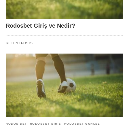
Rodosbet Giriş ve Nedir?
RECENT POSTS
RODOS BET
RODOSBET GIRIŞ
RODOSBET GUNCEL