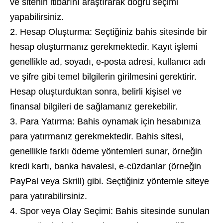
ve sitenin itibarını araştırarak doğru seçimi
yapabilirsiniz.
Hesap Oluşturma: Seçtiğiniz bahis sitesinde bir
hesap oluşturmanız gerekmektedir. Kayıt işlemi
genellikle ad, soyadı, e-posta adresi, kullanıcı adı
ve şifre gibi temel bilgilerin girilmesini gerektirir.
Hesap oluşturduktan sonra, belirli kişisel ve
finansal bilgileri de sağlamanız gerekebilir.
Para Yatırma: Bahis oynamak için hesabınıza
para yatırmanız gerekmektedir. Bahis sitesi,
genellikle farklı ödeme yöntemleri sunar, örneğin
kredi kartı, banka havalesi, e-cüzdanlar (örneğin
PayPal veya Skrill) gibi. Seçtiğiniz yöntemle siteye
para yatırabilirsiniz.
Spor veya Olay Seçimi: Bahis sitesinde sunulan