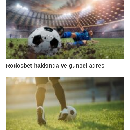
Rodosbet hakkında ve güncel adres