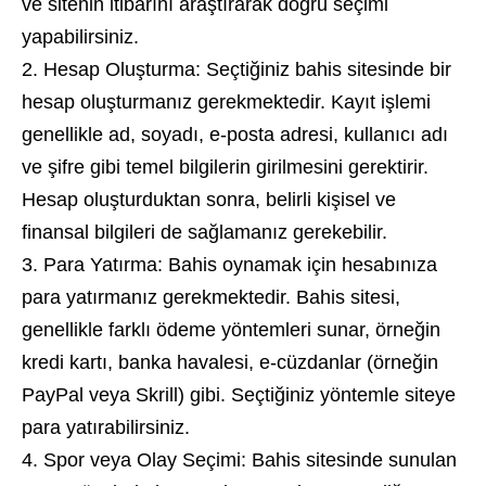
ve sitenin itibarını araştırarak doğru seçimi
yapabilirsiniz.
Hesap Oluşturma: Seçtiğiniz bahis sitesinde bir
hesap oluşturmanız gerekmektedir. Kayıt işlemi
genellikle ad, soyadı, e-posta adresi, kullanıcı adı
ve şifre gibi temel bilgilerin girilmesini gerektirir.
Hesap oluşturduktan sonra, belirli kişisel ve
finansal bilgileri de sağlamanız gerekebilir.
Para Yatırma: Bahis oynamak için hesabınıza
para yatırmanız gerekmektedir. Bahis sitesi,
genellikle farklı ödeme yöntemleri sunar, örneğin
kredi kartı, banka havalesi, e-cüzdanlar (örneğin
PayPal veya Skrill) gibi. Seçtiğiniz yöntemle siteye
para yatırabilirsiniz.
Spor veya Olay Seçimi: Bahis sitesinde sunulan