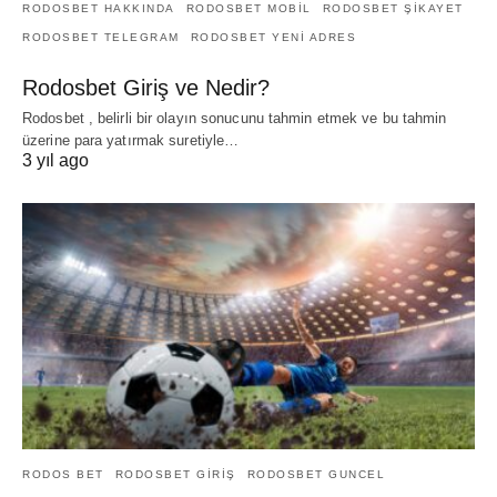
RODOSBET HAKKINDA
RODOSBET MOBIL
RODOSBET ŞIKAYET
RODOSBET TELEGRAM
RODOSBET YENI ADRES
Rodosbet Giriş ve Nedir?
Rodosbet , belirli bir olayın sonucunu tahmin etmek ve bu tahmin
üzerine para yatırmak suretiyle…
3 yıl ago
RODOS BET
RODOSBET GIRIŞ
RODOSBET GUNCEL