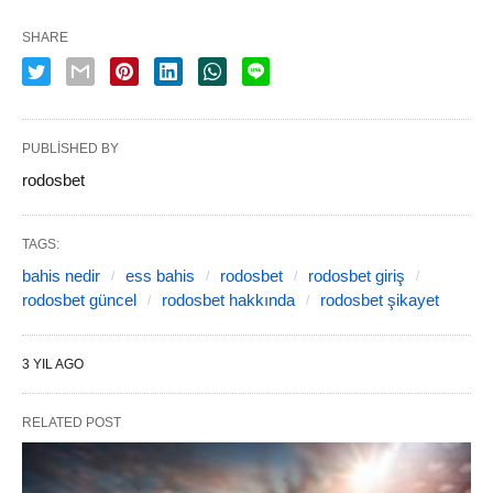
SHARE
PUBLISHED BY
rodosbet
TAGS:
bahis nedir
ess bahis
rodosbet
rodosbet giriş
rodosbet güncel
rodosbet hakkında
rodosbet şikayet
3 YIL AGO
RELATED POST