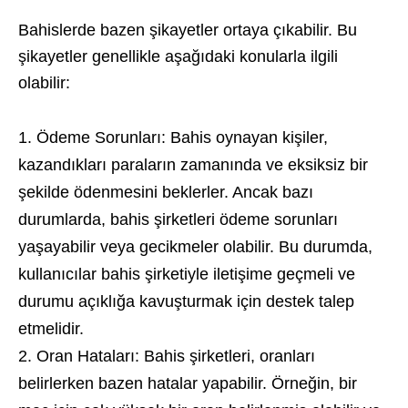
Bahislerde bazen şikayetler ortaya çıkabilir. Bu
şikayetler genellikle aşağıdaki konularla ilgili
olabilir:
Ödeme Sorunları: Bahis oynayan kişiler,
kazandıkları paraların zamanında ve eksiksiz bir
şekilde ödenmesini beklerler. Ancak bazı
durumlarda, bahis şirketleri ödeme sorunları
yaşayabilir veya gecikmeler olabilir. Bu durumda,
kullanıcılar bahis şirketiyle iletişime geçmeli ve
durumu açıklığa kavuşturmak için destek talep
etmelidir.
Oran Hataları: Bahis şirketleri, oranları
belirlerken bazen hatalar yapabilir. Örneğin, bir