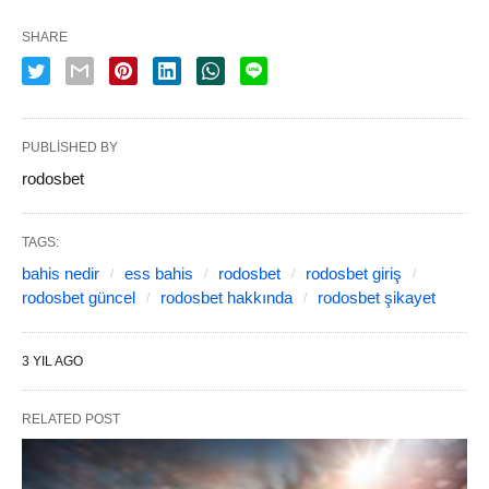
SHARE
PUBLISHED BY
rodosbet
TAGS:
bahis nedir
ess bahis
rodosbet
rodosbet giriş
rodosbet güncel
rodosbet hakkında
rodosbet şikayet
3 YIL AGO
RELATED POST