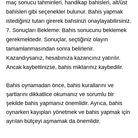
maç sonucu tahminleri, handikap bahisleri, alt/üst
bahisleri gibi seçenekler bulunur. Bahis yapmak
istediğiniz tutarı girerek bahsinizi onaylayabilirsiniz.
Sonuçları Bekleme: Bahis sonucunu beklemek
gerekmektedir. Sonuçlar, seçtiğiniz olayın
tamamlanmasından sonra belirlenir.
Kazandıysanız, hesabınıza kazancınız yatırılır.
Ancak kaybettinizse, bahis miktarınız kaybedilir.
Bahis oynamadan önce, bahis kurallarını ve
şartlarını dikkatlice okumanız ve sorumlu bir
şekilde bahis yapmanız önemlidir. Ayrıca, bahis
oynarken kayıpları yönetmek ve bahis yapmak için
ayrılan bütçeyi aşmamak da önemlidir.