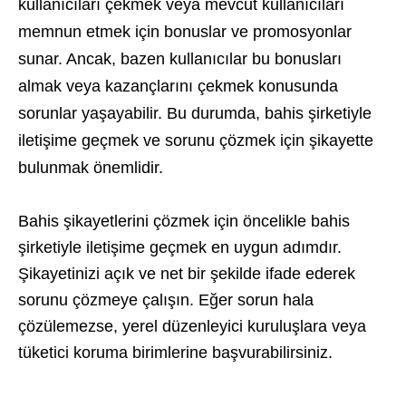
kullanıcıları çekmek veya mevcut kullanıcıları
memnun etmek için bonuslar ve promosyonlar
sunar. Ancak, bazen kullanıcılar bu bonusları
almak veya kazançlarını çekmek konusunda
sorunlar yaşayabilir. Bu durumda, bahis şirketiyle
iletişime geçmek ve sorunu çözmek için şikayette
bulunmak önemlidir.
Bahis şikayetlerini çözmek için öncelikle bahis
şirketiyle iletişime geçmek en uygun adımdır.
Şikayetinizi açık ve net bir şekilde ifade ederek
sorunu çözmeye çalışın. Eğer sorun hala
çözülemezse, yerel düzenleyici kuruluşlara veya
tüketici koruma birimlerine başvurabilirsiniz.