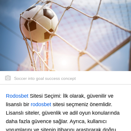
Soccer into goal success concept
Rodosbet
Sitesi Seçimi: İlk olarak, güvenilir ve
lisanslı bir
rodosbet
sitesi seçmeniz önemlidir.
Lisanslı siteler, güvenlik ve adil oyun konularında
daha fazla güvence sağlar. Ayrıca, kullanıcı
yorumlarını ve sitenin itibarını araştırarak doğru