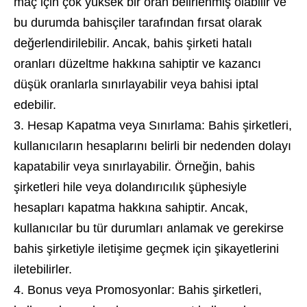
maç için çok yüksek bir oran belirlenmiş olabilir ve
bu durumda bahisçiler tarafından fırsat olarak
değerlendirilebilir. Ancak, bahis şirketi hatalı
oranları düzeltme hakkına sahiptir ve kazancı
düşük oranlarla sınırlayabilir veya bahisi iptal
edebilir.
Hesap Kapatma veya Sınırlama: Bahis şirketleri,
kullanıcıların hesaplarını belirli bir nedenden dolayı
kapatabilir veya sınırlayabilir. Örneğin, bahis
şirketleri hile veya dolandırıcılık şüphesiyle
hesapları kapatma hakkına sahiptir. Ancak,
kullanıcılar bu tür durumları anlamak ve gerekirse
bahis şirketiyle iletişime geçmek için şikayetlerini
iletebilirler.
Bonus veya Promosyonlar: Bahis şirketleri,