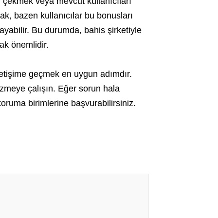
ı çekmek veya mevcut kullanıcıları
, bazen kullanıcılar bu bonusları
abilir. Bu durumda, bahis şirketiyle
ak önemlidir.
 iletişime geçmek en uygun adımdır.
çözmeye çalışın. Eğer sorun hala
oruma birimlerine başvurabilirsiniz.