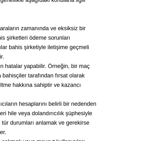
araların zamanında ve eksiksiz bir
s şirketleri ödeme sorunları
lar bahis şirketiyle iletişime geçmeli
r.
en hatalar yapabilir. Örneğin, bir maç
 bahisçiler tarafından fırsat olarak
zeltme hakkına sahiptir ve kazancı
cıların hesaplarını belirli bir nedenden
leri hile veya dolandırıcılık şüphesiyle
u tür durumları anlamak ve gerekirse
er.