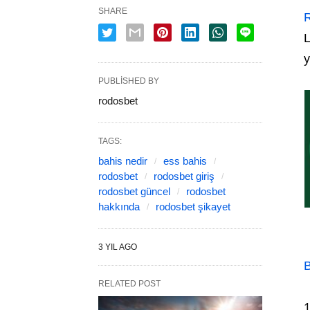
SHARE
L
y
PUBLISHED BY
rodosbet
TAGS:
bahis nedir
ess bahis
rodosbet
rodosbet giriş
rodosbet güncel
rodosbet
hakkında
rodosbet şikayet
3 YIL AGO
RELATED POST