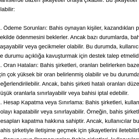
labilir:
Ödeme Sorunları: Bahis oynayan kişiler, kazandıkları p
ekilde ödenmesini beklerler. Ancak bazı durumlarda, bahi
aşayabilir veya gecikmeler olabilir. Bu durumda, kullanıcı
e durumu açıklığa kavuşturmak için destek talep etmelidi
Oran Hataları: Bahis şirketleri, oranları belirlerken baz
çin çok yüksek bir oran belirlenmiş olabilir ve bu durumda
eğerlendirilebilir. Ancak, bahis şirketi hatalı oranları dü
üşük oranlarla sınırlayabilir veya bahisi iptal edebilir.
Hesap Kapatma veya Sınırlama: Bahis şirketleri, kullanı
olayı kapatabilir veya sınırlayabilir. Örneğin, bahis şirket
esapları kapatma hakkına sahiptir. Ancak, kullanıcılar b
ahis şirketiyle iletişime geçmek için şikayetlerini iletebilirl