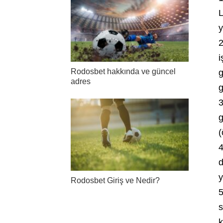
L
y
i
Rodosbet hakkında ve güncel
g
adres
g
g
(
d
y
Rodosbet Giriş ve Nedir?
s
k