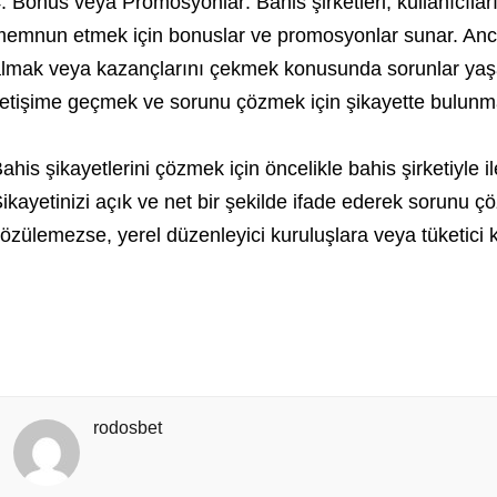
Bonus veya Promosyonlar: Bahis şirketleri, kullanıcılar
emnun etmek için bonuslar ve promosyonlar sunar. Ancak
lmak veya kazançlarını çekmek konusunda sorunlar yaşay
letişime geçmek ve sorunu çözmek için şikayette bulunm
ahis şikayetlerini çözmek için öncelikle bahis şirketiyle
ikayetinizi açık ve net bir şekilde ifade ederek sorunu 
özülemezse, yerel düzenleyici kuruluşlara veya tüketici k
rodosbet