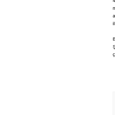
m
a
i
B
Ş
ç