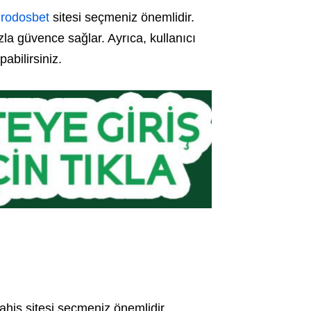
r
rodosbet
sitesi seçmeniz önemlidir.
zla güvence sağlar. Ayrıca, kullanıcı
abilirsiniz.
 bahis sitesi seçmeniz önemlidir.