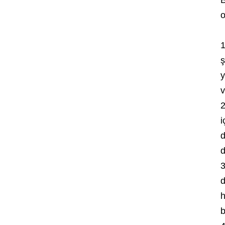
o
ş
y
v
i
d
d
d
h
b