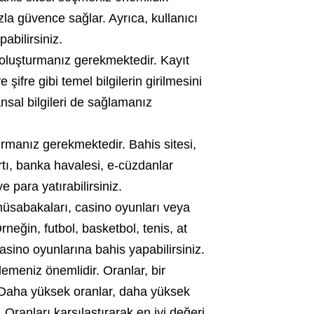
zla güvence sağlar. Ayrıca, kullanıcı
abilirsiniz.
 oluşturmanız gerekmektedir. Kayıt
 şifre gibi temel bilgilerin girilmesini
ansal bilgileri de sağlamanız
rmanız gerekmektedir. Bahis sitesi,
rtı, banka havalesi, e-cüzdanlar
e para yatırabilirsiniz.
üsabakaları, casino oyunları veya
eğin, futbol, basketbol, tenis, at
casino oyunlarına bahis yapabilirsiniz.
emeniz önemlidir. Oranlar, bir
 Daha yüksek oranlar, daha yüksek
Oranları karşılaştırarak en iyi değeri