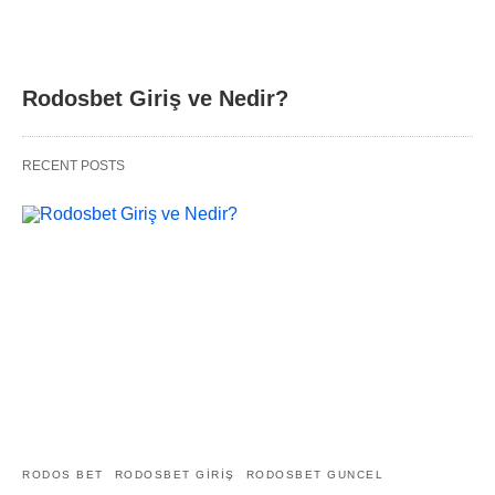
Rodosbet Giriş ve Nedir?
RECENT POSTS
RODOS BET
RODOSBET GIRIŞ
RODOSBET GUNCEL