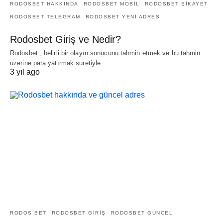
RODOSBET HAKKINDA
RODOSBET MOBIL
RODOSBET ŞIKAYET
RODOSBET TELEGRAM
RODOSBET YENI ADRES
Rodosbet Giriş ve Nedir?
Rodosbet , belirli bir olayın sonucunu tahmin etmek ve bu tahmin
üzerine para yatırmak suretiyle…
3 yıl ago
RODOS BET
RODOSBET GIRIŞ
RODOSBET GUNCEL