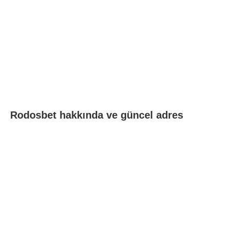
Rodosbet hakkında ve güncel adres