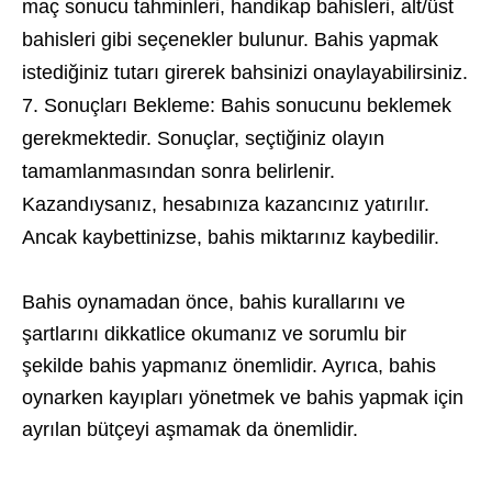
maç sonucu tahminleri, handikap bahisleri, alt/üst
bahisleri gibi seçenekler bulunur. Bahis yapmak
istediğiniz tutarı girerek bahsinizi onaylayabilirsiniz.
Sonuçları Bekleme: Bahis sonucunu beklemek
gerekmektedir. Sonuçlar, seçtiğiniz olayın
tamamlanmasından sonra belirlenir.
Kazandıysanız, hesabınıza kazancınız yatırılır.
Ancak kaybettinizse, bahis miktarınız kaybedilir.
Bahis oynamadan önce, bahis kurallarını ve
şartlarını dikkatlice okumanız ve sorumlu bir
şekilde bahis yapmanız önemlidir. Ayrıca, bahis
oynarken kayıpları yönetmek ve bahis yapmak için
ayrılan bütçeyi aşmamak da önemlidir.