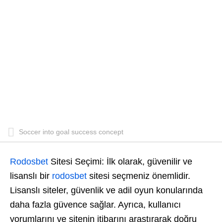
Soccer into goal success concept
Rodosbet
Sitesi Seçimi: İlk olarak, güvenilir ve
lisanslı bir
rodosbet
sitesi seçmeniz önemlidir.
Lisanslı siteler, güvenlik ve adil oyun konularında
daha fazla güvence sağlar. Ayrıca, kullanıcı
yorumlarını ve sitenin itibarını araştırarak doğru