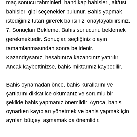
maç sonucu tahminleri, handikap bahisleri, alt/üst
bahisleri gibi seçenekler bulunur. Bahis yapmak
istediğiniz tutarı girerek bahsinizi onaylayabilirsiniz.
Sonuçları Bekleme: Bahis sonucunu beklemek
gerekmektedir. Sonuçlar, seçtiğiniz olayın
tamamlanmasından sonra belirlenir.
Kazandıysanız, hesabınıza kazancınız yatırılır.
Ancak kaybettinizse, bahis miktarınız kaybedilir.
Bahis oynamadan önce, bahis kurallarını ve
şartlarını dikkatlice okumanız ve sorumlu bir
şekilde bahis yapmanız önemlidir. Ayrıca, bahis
oynarken kayıpları yönetmek ve bahis yapmak için
ayrılan bütçeyi aşmamak da önemlidir.