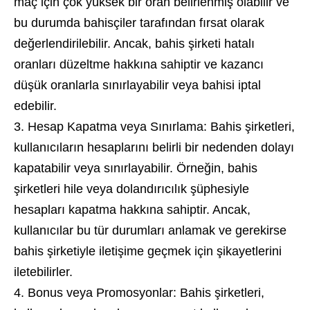
maç için çok yüksek bir oran belirlenmiş olabilir ve
bu durumda bahisçiler tarafından fırsat olarak
değerlendirilebilir. Ancak, bahis şirketi hatalı
oranları düzeltme hakkına sahiptir ve kazancı
düşük oranlarla sınırlayabilir veya bahisi iptal
edebilir.
Hesap Kapatma veya Sınırlama: Bahis şirketleri,
kullanıcıların hesaplarını belirli bir nedenden dolayı
kapatabilir veya sınırlayabilir. Örneğin, bahis
şirketleri hile veya dolandırıcılık şüphesiyle
hesapları kapatma hakkına sahiptir. Ancak,
kullanıcılar bu tür durumları anlamak ve gerekirse
bahis şirketiyle iletişime geçmek için şikayetlerini
iletebilirler.
Bonus veya Promosyonlar: Bahis şirketleri,