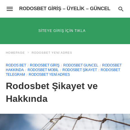
RODOSBET GIRIŞ – ÜYELIK – GÜNCEL
SİTEYE GİRİŞ İÇİN TIKLA
HOMEPAGE
RODOSBET YENI ADRES
RODOS BET
RODOSBET GIRIŞ
RODOSBET GUNCEL
RODOSBET
HAKKINDA
RODOSBET MOBIL
RODOSBET ŞIKAYET
RODOSBET
TELEGRAM
RODOSBET YENI ADRES
Rodosbet Şikayet ve
Hakkında