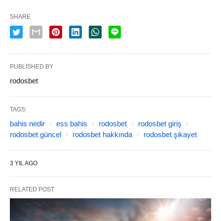
SHARE
PUBLISHED BY
rodosbet
TAGS:
bahis nedir
ess bahis
rodosbet
rodosbet giriş
rodosbet güncel
rodosbet hakkında
rodosbet şikayet
3 YIL AGO
RELATED POST