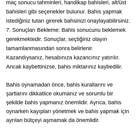
maç sonucu tahminleri, handikap bahisleri, alt/üst
bahisleri gibi seçenekler bulunur. Bahis yapmak
istediğiniz tutarı girerek bahsinizi onaylayabilirsiniz.
Sonuçları Bekleme: Bahis sonucunu beklemek
gerekmektedir. Sonuçlar, seçtiğiniz olayın
tamamlanmasından sonra belirlenir.
Kazandıysanız, hesabınıza kazancınız yatırılır.
Ancak kaybettinizse, bahis miktarınız kaybedilir.
Bahis oynamadan önce, bahis kurallarını ve
şartlarını dikkatlice okumanız ve sorumlu bir
şekilde bahis yapmanız önemlidir. Ayrıca, bahis
oynarken kayıpları yönetmek ve bahis yapmak için
ayrılan bütçeyi aşmamak da önemlidir.