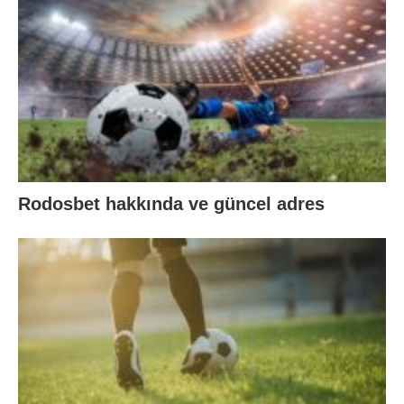
Rodosbet hakkında ve güncel adres