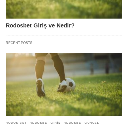
Rodosbet Giriş ve Nedir?
RECENT POSTS
RODOS BET
RODOSBET GIRIŞ
RODOSBET GUNCEL