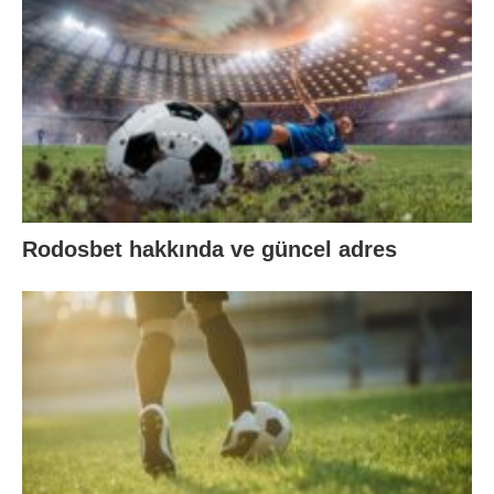
Rodosbet hakkında ve güncel adres