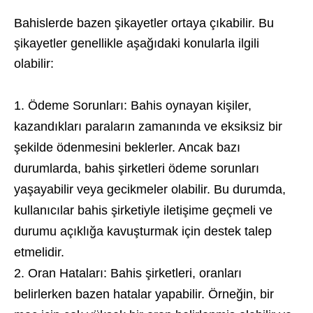
Bahislerde bazen şikayetler ortaya çıkabilir. Bu
şikayetler genellikle aşağıdaki konularla ilgili
olabilir:
Ödeme Sorunları: Bahis oynayan kişiler,
kazandıkları paraların zamanında ve eksiksiz bir
şekilde ödenmesini beklerler. Ancak bazı
durumlarda, bahis şirketleri ödeme sorunları
yaşayabilir veya gecikmeler olabilir. Bu durumda,
kullanıcılar bahis şirketiyle iletişime geçmeli ve
durumu açıklığa kavuşturmak için destek talep
etmelidir.
Oran Hataları: Bahis şirketleri, oranları
belirlerken bazen hatalar yapabilir. Örneğin, bir