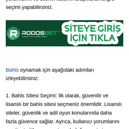
seçimi yapabilirsiniz.
Bahis
oynamak için aşağıdaki adımları
izleyebilirsiniz:
Bahis Sitesi Seçimi: İlk olarak, güvenilir ve
lisanslı bir bahis sitesi seçmeniz önemlidir. Lisanslı
siteler, güvenlik ve adil oyun konularında daha
fazla güvence sağlar. Ayrıca, kullanıcı yorumlarını