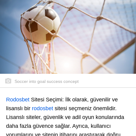
Soccer into goal success concept
Rodosbet
Sitesi Seçimi: İlk olarak, güvenilir ve
lisanslı bir
rodosbet
sitesi seçmeniz önemlidir.
Lisanslı siteler, güvenlik ve adil oyun konularında
daha fazla güvence sağlar. Ayrıca, kullanıcı
yorumlarını ve sitenin itibarını araştırarak doğru