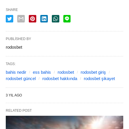
SHARE
PUBLISHED BY
rodosbet
TAGS:
bahis nedir
ess bahis
rodosbet
rodosbet giriş
rodosbet güncel
rodosbet hakkında
rodosbet şikayet
3 YIL AGO
RELATED POST