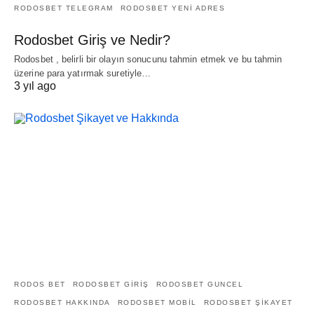
RODOSBET TELEGRAM
RODOSBET YENI ADRES
Rodosbet Giriş ve Nedir?
Rodosbet , belirli bir olayın sonucunu tahmin etmek ve bu tahmin
üzerine para yatırmak suretiyle…
3 yıl ago
RODOS BET
RODOSBET GIRIŞ
RODOSBET GUNCEL
RODOSBET HAKKINDA
RODOSBET MOBIL
RODOSBET ŞIKAYET