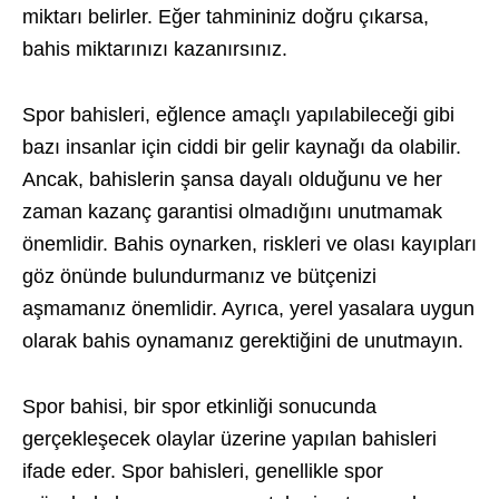
miktarı belirler. Eğer tahmininiz doğru çıkarsa,
bahis miktarınızı kazanırsınız.
Spor bahisleri, eğlence amaçlı yapılabileceği gibi
bazı insanlar için ciddi bir gelir kaynağı da olabilir.
Ancak, bahislerin şansa dayalı olduğunu ve her
zaman kazanç garantisi olmadığını unutmamak
önemlidir. Bahis oynarken, riskleri ve olası kayıpları
göz önünde bulundurmanız ve bütçenizi
aşmamanız önemlidir. Ayrıca, yerel yasalara uygun
olarak bahis oynamanız gerektiğini de unutmayın.
Spor bahisi, bir spor etkinliği sonucunda
gerçekleşecek olaylar üzerine yapılan bahisleri
ifade eder. Spor bahisleri, genellikle spor