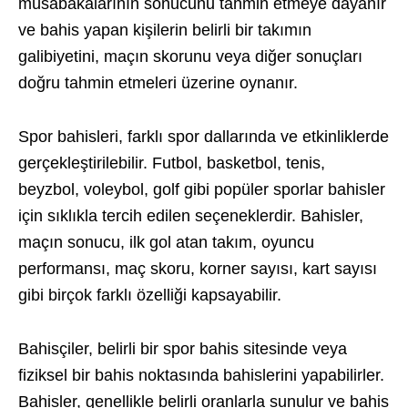
müsabakalarının sonucunu tahmin etmeye dayanır
ve bahis yapan kişilerin belirli bir takımın
galibiyetini, maçın skorunu veya diğer sonuçları
doğru tahmin etmeleri üzerine oynanır.
Spor bahisleri, farklı spor dallarında ve etkinliklerde
gerçekleştirilebilir. Futbol, ​​basketbol, tenis,
beyzbol, ​​voleybol, ​​golf gibi popüler sporlar bahisler
için sıklıkla tercih edilen seçeneklerdir. Bahisler,
maçın sonucu, ilk gol atan takım, oyuncu
performansı, maç skoru, korner sayısı, kart sayısı
gibi birçok farklı özelliği kapsayabilir.
Bahisçiler, belirli bir spor bahis sitesinde veya
fiziksel bir bahis noktasında bahislerini yapabilirler.
Bahisler, genellikle belirli oranlarla sunulur ve bahis