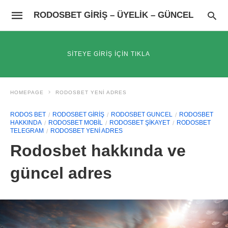
RODOSBET GIRIŞ – ÜYELIK – GÜNCEL
SİTEYE GİRİŞ İÇİN TIKLA
HOMEPAGE
RODOSBET YENI ADRES
RODOS BET
RODOSBET GIRIŞ
RODOSBET GUNCEL
RODOSBET
HAKKINDA
RODOSBET MOBIL
RODOSBET ŞIKAYET
RODOSBET
TELEGRAM
RODOSBET YENI ADRES
Rodosbet hakkında ve
güncel adres