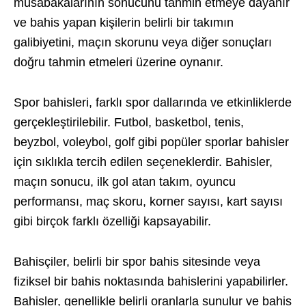
müsabakalarının sonucunu tahmin etmeye dayanır
ve bahis yapan kişilerin belirli bir takımın
galibiyetini, maçın skorunu veya diğer sonuçları
doğru tahmin etmeleri üzerine oynanır.
Spor bahisleri, farklı spor dallarında ve etkinliklerde
gerçekleştirilebilir. Futbol, ​​basketbol, tenis,
beyzbol, ​​voleybol, ​​golf gibi popüler sporlar bahisler
için sıklıkla tercih edilen seçeneklerdir. Bahisler,
maçın sonucu, ilk gol atan takım, oyuncu
performansı, maç skoru, korner sayısı, kart sayısı
gibi birçok farklı özelliği kapsayabilir.
Bahisçiler, belirli bir spor bahis sitesinde veya
fiziksel bir bahis noktasında bahislerini yapabilirler.
Bahisler, genellikle belirli oranlarla sunulur ve bahis