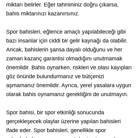
miktarı belirler. Eğer tahmininiz doğru çıkarsa,
bahis miktarınızı kazanırsınız.
Spor bahisleri, eğlence amaçlı yapılabileceği gibi
bazı insanlar için ciddi bir gelir kaynağı da olabilir.
Ancak, bahislerin şansa dayalı olduğunu ve her
zaman kazanç garantisi olmadığını unutmamak
önemlidir. Bahis oynarken, riskleri ve olası kayıpları
göz önünde bulundurmanız ve bütçenizi
aşmamanız önemlidir. Ayrıca, yerel yasalara uygun
olarak bahis oynamanız gerektiğini de unutmayın.
Spor bahisi, bir spor etkinliği sonucunda
gerçekleşecek olaylar üzerine yapılan bahisleri
ifade eder. Spor bahisleri, genellikle spor