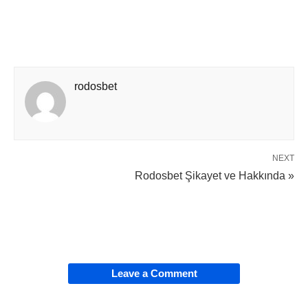
rodosbet
NEXT
Rodosbet Şikayet ve Hakkında »
Leave a Comment