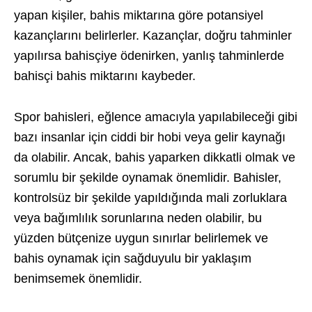
yapan kişiler, bahis miktarına göre potansiyel
kazançlarını belirlerler. Kazançlar, doğru tahminler
yapılırsa bahisçiye ödenirken, yanlış tahminlerde
bahisçi bahis miktarını kaybeder.
Spor bahisleri, eğlence amacıyla yapılabileceği gibi
bazı insanlar için ciddi bir hobi veya gelir kaynağı
da olabilir. Ancak, bahis yaparken dikkatli olmak ve
sorumlu bir şekilde oynamak önemlidir. Bahisler,
kontrolsüz bir şekilde yapıldığında mali zorluklara
veya bağımlılık sorunlarına neden olabilir, bu
yüzden bütçenize uygun sınırlar belirlemek ve
bahis oynamak için sağduyulu bir yaklaşım
benimsemek önemlidir.