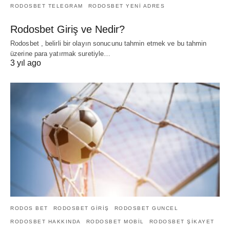
RODOSBET TELEGRAM
RODOSBET YENI ADRES
Rodosbet Giriş ve Nedir?
Rodosbet , belirli bir olayın sonucunu tahmin etmek ve bu tahmin
üzerine para yatırmak suretiyle…
3 yıl ago
RODOS BET
RODOSBET GIRIŞ
RODOSBET GUNCEL
RODOSBET HAKKINDA
RODOSBET MOBIL
RODOSBET ŞIKAYET