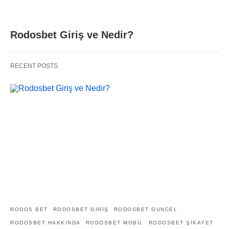
Rodosbet Giriş ve Nedir?
RECENT POSTS
RODOS BET
RODOSBET GIRIŞ
RODOSBET GUNCEL
RODOSBET HAKKINDA
RODOSBET MOBIL
RODOSBET ŞIKAYET