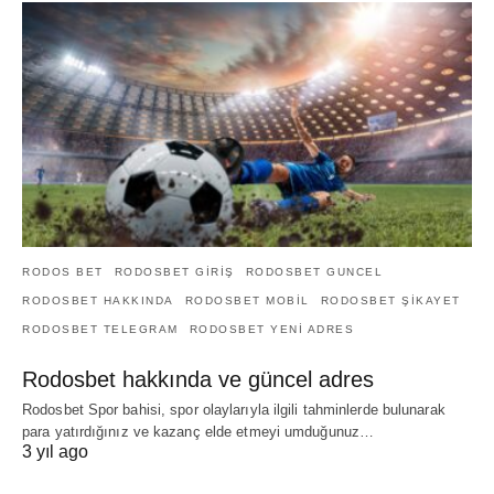
RODOS BET
RODOSBET GIRIŞ
RODOSBET GUNCEL
RODOSBET HAKKINDA
RODOSBET MOBIL
RODOSBET ŞIKAYET
RODOSBET TELEGRAM
RODOSBET YENI ADRES
Rodosbet hakkında ve güncel adres
Rodosbet Spor bahisi, spor olaylarıyla ilgili tahminlerde bulunarak
para yatırdığınız ve kazanç elde etmeyi umduğunuz…
3 yıl ago