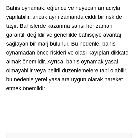
Bahis oynamak, eğlence ve heyecan amacıyla
yapılabilir, ancak aynı zamanda ciddi bir risk de
taşır. Bahislerde kazanma şansı her zaman
garantili değildir ve genellikle bahisçiye avantaj
sağlayan bir marj bulunur. Bu nedenle, bahis
oynamadan önce riskleri ve olası kayıpları dikkate
almak önemlidir. Ayrıca, bahis oynamak yasal
olmayabilir veya belirli düzenlemelere tabi olabilir,
bu nedenle yerel yasalara uygun olarak hareket
etmek önemlidir.