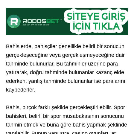
Bahislerde, bahisçiler genellikle belirli bir sonucun
gerçekleşeceğine veya gerçekleşmeyeceğine dair
tahminde bulunurlar. Bu tahminler üzerine para
yatırarak, doğru tahminde bulunanlar kazanç elde
ederken, yanlış tahminde bulunanlar ise paralarını
kaybederler.
Bahis, birçok farklı şekilde gerçekleştirilebilir. Spor
bahisleri, belirli bir spor müsabakasının sonucunu
tahmin etmek ve buna göre bahis yapmak şeklinde
yapılabilir. Bunun yanı sıra, casino oyunları, at