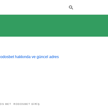
Typ
your
sea
que
and
hit
ente
OS BET
RODOSBET GIRIŞ