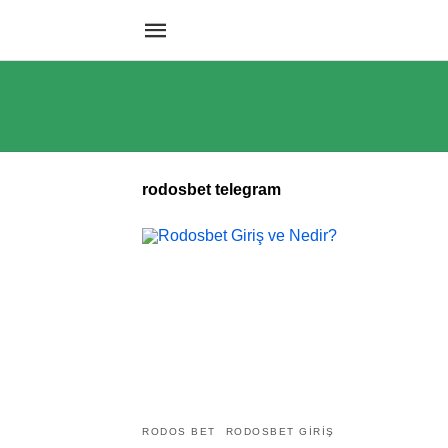
rodosbet telegram
RODOS BET
RODOSBET GIRIŞ