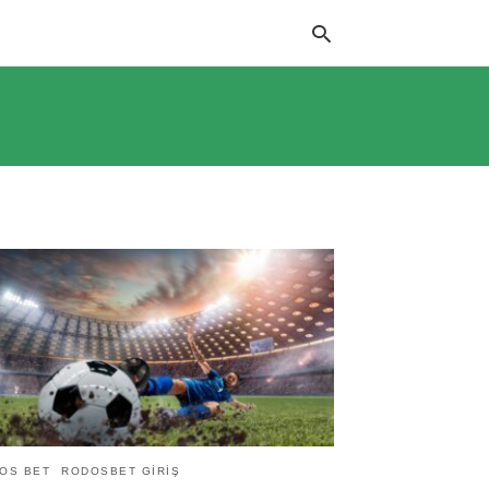
Typ
your
sea
que
and
hit
ente
OS BET
RODOSBET GIRIŞ