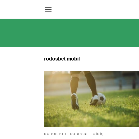
rodosbet mobil
RODOS BET
RODOSBET GIRIŞ