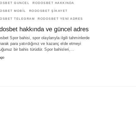
OSBET GUNCEL
RODOSBET HAKKINDA
OSBET MOBIL
RODOSBET ŞIKAYET
OSBET TELEGRAM
RODOSBET YENI ADRES
dosbet hakkında ve güncel adres
sbet Spor bahisi, spor olaylarıyla ilgili tahminlerde
narak para yatırdığınız ve kazanç elde etmeyi
ğunuz bir bahis türüdür. Spor bahisleri,…
ago