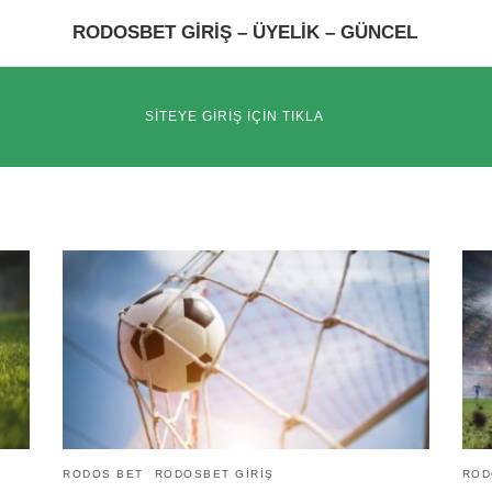
RODOSBET GIRIŞ – ÜYELIK – GÜNCEL
SİTEYE GİRİŞ İÇİN TIKLA
RODOS BET
RODOSBET GIRIŞ
ROD