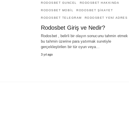
RODOSBET GUNCEL
RODOSBET HAKKINDA
RODOSBET MOBIL
RODOSBET ŞIKAYET
RODOSBET TELEGRAM
RODOSBET YENI ADRES
Rodosbet Giriş ve Nedir?
Rodosbet , belirli bir olayın sonucunu tahmin etmek
bu tahmin üzerine para yatırmak suretiyle
gerçekleştirilen bir tür oyun veya…
3 yıl ago