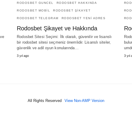
RODOSBET GUNCEL
RODOSBET HAKKINDA
ROD
RODOSBET MOBIL
RODOSBET ŞIKAYET
ROD
RODOSBET TELEGRAM
RODOSBET YENI ADRES
ROD
Rodosbet Şikayet ve Hakkında
Ro
 ve
Rodosbet Sitesi Seçimi: İlk olarak, güvenilir ve lisanslı
Rodo
bir rodosbet sitesi seçmeniz önemlidir. Lisanslı siteler,
bulu
güvenlik ve adil oyun konularında…
umdu
3 yıl ago
3 yıl 
All Rights Reserved
View Non-AMP Version