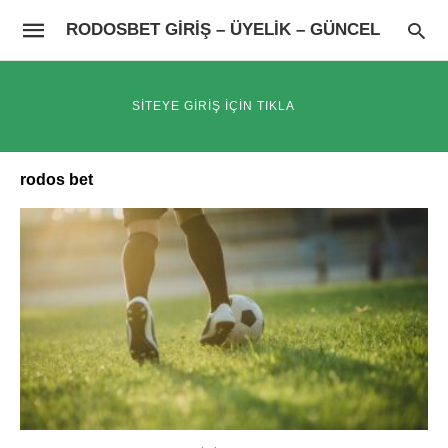
RODOSBET GIRIŞ – ÜYELIK – GÜNCEL
SİTEYE GİRİŞ İÇİN TIKLA
rodos bet