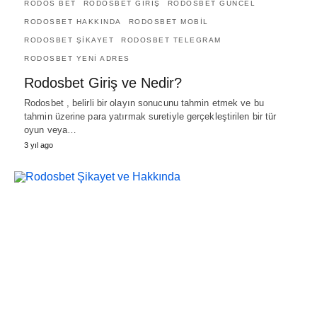
RODOS BET
RODOSBET GIRIŞ
RODOSBET GUNCEL
RODOSBET HAKKINDA
RODOSBET MOBIL
RODOSBET ŞIKAYET
RODOSBET TELEGRAM
RODOSBET YENI ADRES
Rodosbet Giriş ve Nedir?
Rodosbet , belirli bir olayın sonucunu tahmin etmek ve bu
tahmin üzerine para yatırmak suretiyle gerçekleştirilen bir tür
oyun veya…
3 yıl ago