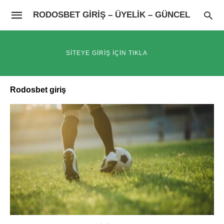
RODOSBET GIRIŞ – ÜYELIK – GÜNCEL
SİTEYE GİRİŞ İÇİN TIKLA
Rodosbet giriş