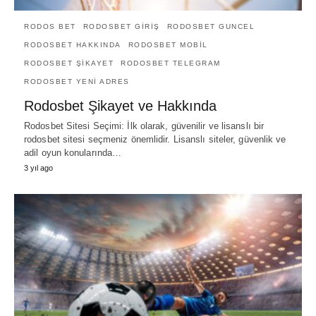
RODOS BET
RODOSBET GIRIŞ
RODOSBET GUNCEL
RODOSBET HAKKINDA
RODOSBET MOBIL
RODOSBET ŞIKAYET
RODOSBET TELEGRAM
RODOSBET YENI ADRES
Rodosbet Şikayet ve Hakkında
Rodosbet Sitesi Seçimi: İlk olarak, güvenilir ve lisanslı bir
rodosbet sitesi seçmeniz önemlidir. Lisanslı siteler, güvenlik ve
adil oyun konularında…
3 yıl ago