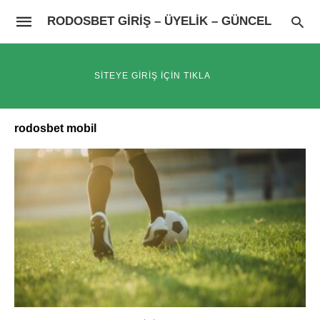
RODOSBET GIRIŞ – ÜYELIK – GÜNCEL
SİTEYE GİRİŞ İÇİN TIKLA
rodosbet mobil