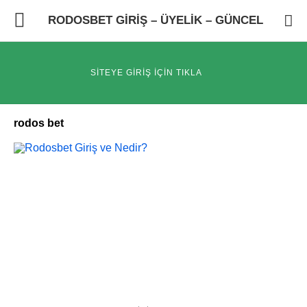
RODOSBET GIRIŞ – ÜYELIK – GÜNCEL
SİTEYE GİRİŞ İÇİN TIKLA
rodos bet