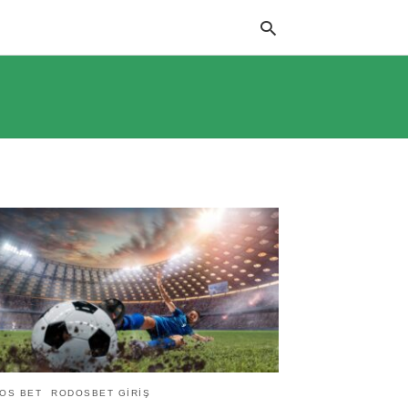
Typ
your
sea
que
and
hit
ente
OS BET
RODOSBET GIRIŞ