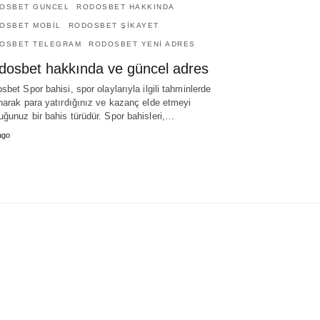
OSBET GUNCEL
RODOSBET HAKKINDA
OSBET MOBIL
RODOSBET ŞIKAYET
OSBET TELEGRAM
RODOSBET YENI ADRES
dosbet hakkında ve güncel adres
sbet Spor bahisi, spor olaylarıyla ilgili tahminlerde
narak para yatırdığınız ve kazanç elde etmeyi
ğunuz bir bahis türüdür. Spor bahisleri,…
ago