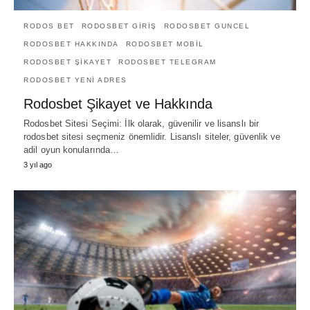
RODOS BET
RODOSBET GIRIŞ
RODOSBET GUNCEL
RODOSBET HAKKINDA
RODOSBET MOBIL
RODOSBET ŞIKAYET
RODOSBET TELEGRAM
RODOSBET YENI ADRES
Rodosbet Şikayet ve Hakkında
Rodosbet Sitesi Seçimi: İlk olarak, güvenilir ve lisanslı bir
rodosbet sitesi seçmeniz önemlidir. Lisanslı siteler, güvenlik ve
adil oyun konularında…
3 yıl ago