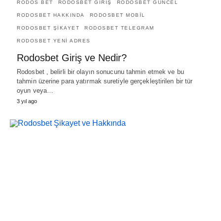
RODOS BET
RODOSBET GIRIŞ
RODOSBET GUNCEL
RODOSBET HAKKINDA
RODOSBET MOBIL
RODOSBET ŞIKAYET
RODOSBET TELEGRAM
RODOSBET YENI ADRES
Rodosbet Giriş ve Nedir?
Rodosbet , belirli bir olayın sonucunu tahmin etmek ve bu
tahmin üzerine para yatırmak suretiyle gerçekleştirilen bir tür
oyun veya…
3 yıl ago