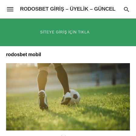
RODOSBET GIRIŞ – ÜYELIK – GÜNCEL
SİTEYE GİRİŞ İÇİN TIKLA
rodosbet mobil