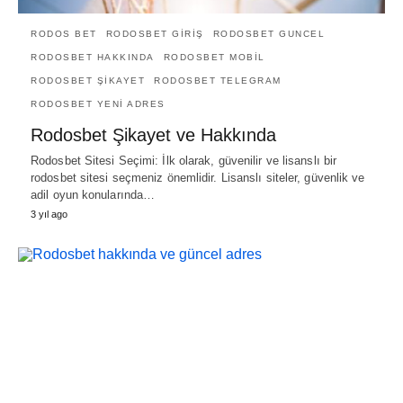
RODOS BET
RODOSBET GIRIŞ
RODOSBET GUNCEL
RODOSBET HAKKINDA
RODOSBET MOBIL
RODOSBET ŞIKAYET
RODOSBET TELEGRAM
RODOSBET YENI ADRES
Rodosbet Şikayet ve Hakkında
Rodosbet Sitesi Seçimi: İlk olarak, güvenilir ve lisanslı bir
rodosbet sitesi seçmeniz önemlidir. Lisanslı siteler, güvenlik ve
adil oyun konularında…
3 yıl ago