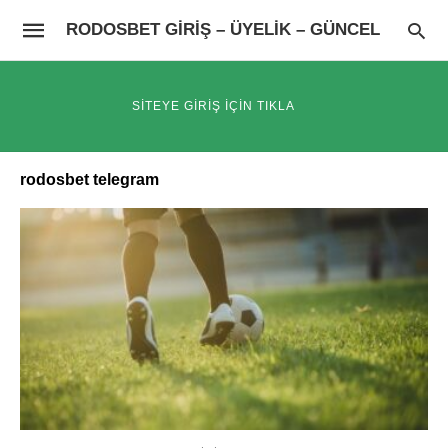
RODOSBET GIRIŞ – ÜYELIK – GÜNCEL
SİTEYE GİRİŞ İÇİN TIKLA
rodosbet telegram