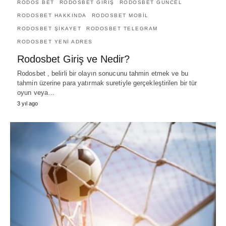
RODOS BET
RODOSBET GIRIŞ
RODOSBET GUNCEL
RODOSBET HAKKINDA
RODOSBET MOBIL
RODOSBET ŞIKAYET
RODOSBET TELEGRAM
RODOSBET YENI ADRES
Rodosbet Giriş ve Nedir?
Rodosbet , belirli bir olayın sonucunu tahmin etmek ve bu
tahmin üzerine para yatırmak suretiyle gerçekleştirilen bir tür
oyun veya…
3 yıl ago