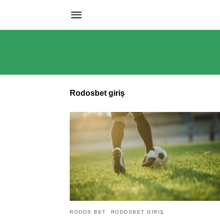
Rodosbet giriş
RODOS BET
RODOSBET GIRIŞ