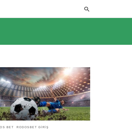
Typ
your
sea
que
and
hit
ente
OS BET
RODOSBET GIRIŞ