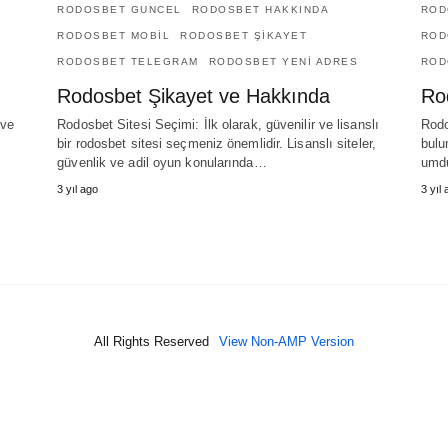
RODOSBET GUNCEL
RODOSBET HAKKINDA
ROD
RODOSBET MOBIL
RODOSBET ŞIKAYET
ROD
RODOSBET TELEGRAM
RODOSBET YENI ADRES
ROD
Rodosbet Şikayet ve Hakkında
Ro
 ve
Rodosbet Sitesi Seçimi: İlk olarak, güvenilir ve lisanslı
Rodo
bir rodosbet sitesi seçmeniz önemlidir. Lisanslı siteler,
bulu
güvenlik ve adil oyun konularında…
umdu
3 yıl ago
3 yıl 
All Rights Reserved
View Non-AMP Version