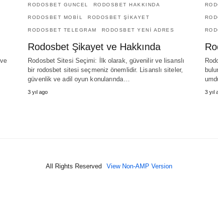
RODOSBET GUNCEL
RODOSBET HAKKINDA
ROD
RODOSBET MOBIL
RODOSBET ŞIKAYET
ROD
RODOSBET TELEGRAM
RODOSBET YENI ADRES
ROD
Rodosbet Şikayet ve Hakkında
Ro
 ve
Rodosbet Sitesi Seçimi: İlk olarak, güvenilir ve lisanslı
Rodo
bir rodosbet sitesi seçmeniz önemlidir. Lisanslı siteler,
bulu
güvenlik ve adil oyun konularında…
umdu
3 yıl ago
3 yıl 
All Rights Reserved
View Non-AMP Version