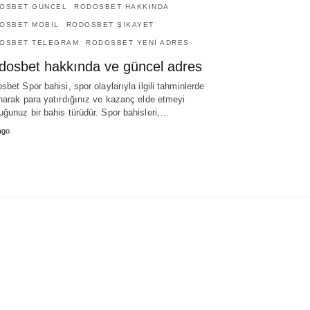
OSBET GUNCEL
RODOSBET HAKKINDA
OSBET MOBIL
RODOSBET ŞIKAYET
OSBET TELEGRAM
RODOSBET YENI ADRES
dosbet hakkında ve güncel adres
sbet Spor bahisi, spor olaylarıyla ilgili tahminlerde
narak para yatırdığınız ve kazanç elde etmeyi
ğunuz bir bahis türüdür. Spor bahisleri,…
ago