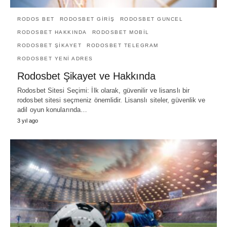
RODOS BET
RODOSBET GIRIŞ
RODOSBET GUNCEL
RODOSBET HAKKINDA
RODOSBET MOBIL
RODOSBET ŞIKAYET
RODOSBET TELEGRAM
RODOSBET YENI ADRES
Rodosbet Şikayet ve Hakkında
Rodosbet Sitesi Seçimi: İlk olarak, güvenilir ve lisanslı bir
rodosbet sitesi seçmeniz önemlidir. Lisanslı siteler, güvenlik ve
adil oyun konularında…
3 yıl ago