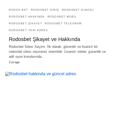
RODOS BET
RODOSBET GIRIŞ
RODOSBET GUNCEL
RODOSBET HAKKINDA
RODOSBET MOBIL
RODOSBET ŞIKAYET
RODOSBET TELEGRAM
RODOSBET YENI ADRES
Rodosbet Şikayet ve Hakkında
Rodosbet Sitesi Seçimi: İlk olarak, güvenilir ve lisanslı bir
rodosbet sitesi seçmeniz önemlidir. Lisanslı siteler, güvenlik ve
adil oyun konularında…
3 yıl ago