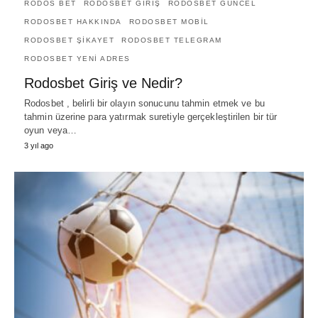
RODOS BET
RODOSBET GIRIŞ
RODOSBET GUNCEL
RODOSBET HAKKINDA
RODOSBET MOBIL
RODOSBET ŞIKAYET
RODOSBET TELEGRAM
RODOSBET YENI ADRES
Rodosbet Giriş ve Nedir?
Rodosbet , belirli bir olayın sonucunu tahmin etmek ve bu
tahmin üzerine para yatırmak suretiyle gerçekleştirilen bir tür
oyun veya…
3 yıl ago