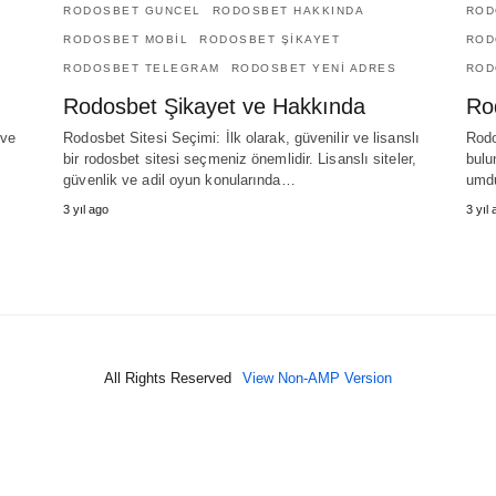
RODOSBET GUNCEL
RODOSBET HAKKINDA
ROD
RODOSBET MOBIL
RODOSBET ŞIKAYET
ROD
RODOSBET TELEGRAM
RODOSBET YENI ADRES
ROD
Rodosbet Şikayet ve Hakkında
Ro
 ve
Rodosbet Sitesi Seçimi: İlk olarak, güvenilir ve lisanslı
Rodo
bir rodosbet sitesi seçmeniz önemlidir. Lisanslı siteler,
bulu
güvenlik ve adil oyun konularında…
umdu
3 yıl ago
3 yıl 
All Rights Reserved
View Non-AMP Version