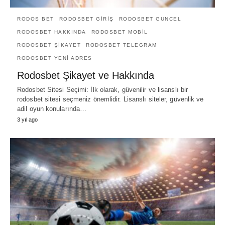
RODOS BET
RODOSBET GIRIŞ
RODOSBET GUNCEL
RODOSBET HAKKINDA
RODOSBET MOBIL
RODOSBET ŞIKAYET
RODOSBET TELEGRAM
RODOSBET YENI ADRES
Rodosbet Şikayet ve Hakkında
Rodosbet Sitesi Seçimi: İlk olarak, güvenilir ve lisanslı bir
rodosbet sitesi seçmeniz önemlidir. Lisanslı siteler, güvenlik ve
adil oyun konularında…
3 yıl ago