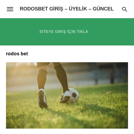
RODOSBET GIRIŞ – ÜYELIK – GÜNCEL
SİTEYE GİRİŞ İÇİN TIKLA
rodos bet