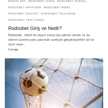
RODOS BET
RODOSBET GIRIŞ
RODOSBET GUNCEL
RODOSBET HAKKINDA
RODOSBET MOBIL
RODOSBET ŞIKAYET
RODOSBET TELEGRAM
RODOSBET YENI ADRES
Rodosbet Giriş ve Nedir?
Rodosbet , belirli bir olayın sonucunu tahmin etmek ve bu
tahmin üzerine para yatırmak suretiyle gerçekleştirilen bir tür
oyun veya…
3 yıl ago