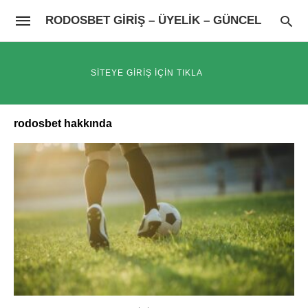
RODOSBET GIRIŞ – ÜYELIK – GÜNCEL
SİTEYE GİRİŞ İÇİN TIKLA
rodosbet hakkında