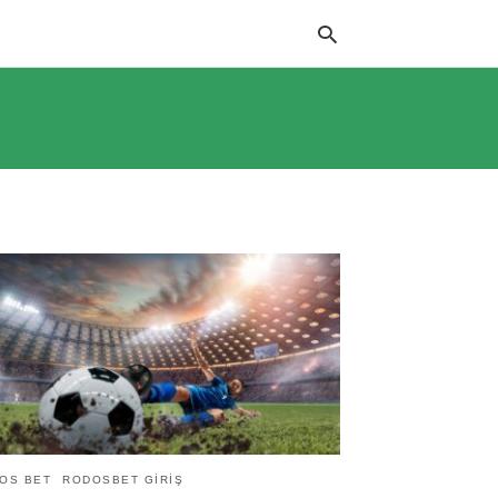
Typ
your
sea
que
and
hit
ente
OS BET
RODOSBET GIRIŞ