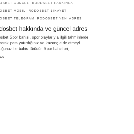
OSBET GUNCEL
RODOSBET HAKKINDA
OSBET MOBIL
RODOSBET ŞIKAYET
OSBET TELEGRAM
RODOSBET YENI ADRES
dosbet hakkında ve güncel adres
sbet Spor bahisi, spor olaylarıyla ilgili tahminlerde
narak para yatırdığınız ve kazanç elde etmeyi
ğunuz bir bahis türüdür. Spor bahisleri,…
ago