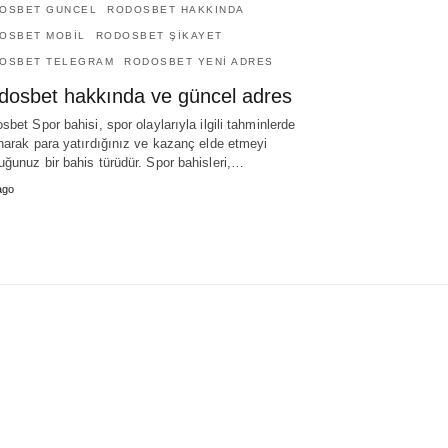
OSBET GUNCEL
RODOSBET HAKKINDA
OSBET MOBIL
RODOSBET ŞIKAYET
OSBET TELEGRAM
RODOSBET YENI ADRES
dosbet hakkında ve güncel adres
sbet Spor bahisi, spor olaylarıyla ilgili tahminlerde
narak para yatırdığınız ve kazanç elde etmeyi
ğunuz bir bahis türüdür. Spor bahisleri,…
ago