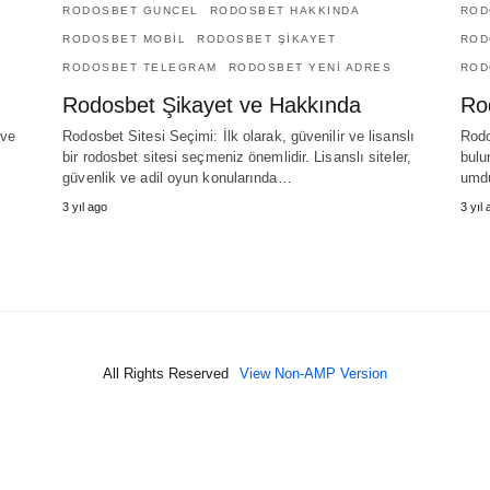
RODOSBET GUNCEL
RODOSBET HAKKINDA
ROD
RODOSBET MOBIL
RODOSBET ŞIKAYET
ROD
RODOSBET TELEGRAM
RODOSBET YENI ADRES
ROD
Rodosbet Şikayet ve Hakkında
Ro
 ve
Rodosbet Sitesi Seçimi: İlk olarak, güvenilir ve lisanslı
Rodo
bir rodosbet sitesi seçmeniz önemlidir. Lisanslı siteler,
bulu
güvenlik ve adil oyun konularında…
umdu
3 yıl ago
3 yıl 
All Rights Reserved
View Non-AMP Version