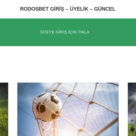
RODOSBET GIRIŞ – ÜYELIK – GÜNCEL
SİTEYE GİRİŞ İÇİN TIKLA