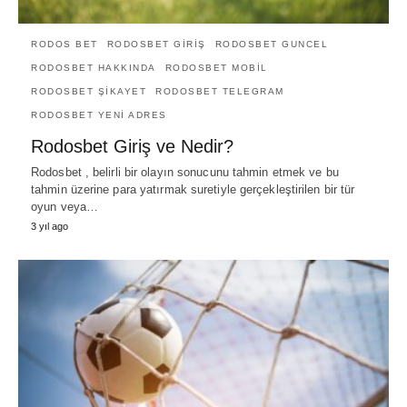
RODOS BET
RODOSBET GIRIŞ
RODOSBET GUNCEL
RODOSBET HAKKINDA
RODOSBET MOBIL
RODOSBET ŞIKAYET
RODOSBET TELEGRAM
RODOSBET YENI ADRES
Rodosbet Giriş ve Nedir?
Rodosbet , belirli bir olayın sonucunu tahmin etmek ve bu
tahmin üzerine para yatırmak suretiyle gerçekleştirilen bir tür
oyun veya…
3 yıl ago