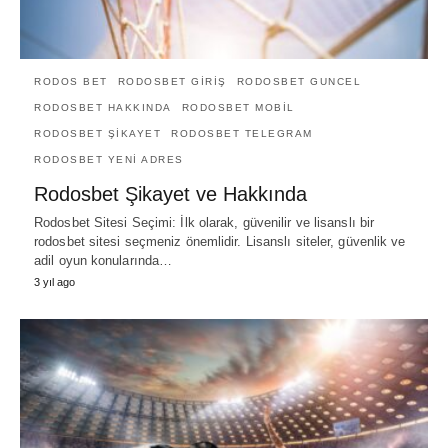
RODOS BET
RODOSBET GIRIŞ
RODOSBET GUNCEL
RODOSBET HAKKINDA
RODOSBET MOBIL
RODOSBET ŞIKAYET
RODOSBET TELEGRAM
RODOSBET YENI ADRES
Rodosbet Şikayet ve Hakkında
Rodosbet Sitesi Seçimi: İlk olarak, güvenilir ve lisanslı bir
rodosbet sitesi seçmeniz önemlidir. Lisanslı siteler, güvenlik ve
adil oyun konularında…
3 yıl ago