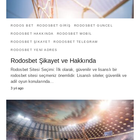
RODOS BET
RODOSBET GIRIŞ
RODOSBET GUNCEL
RODOSBET HAKKINDA
RODOSBET MOBIL
RODOSBET ŞIKAYET
RODOSBET TELEGRAM
RODOSBET YENI ADRES
Rodosbet Şikayet ve Hakkında
Rodosbet Sitesi Seçimi: İlk olarak, güvenilir ve lisanslı bir
rodosbet sitesi seçmeniz önemlidir. Lisanslı siteler, güvenlik ve
adil oyun konularında…
3 yıl ago