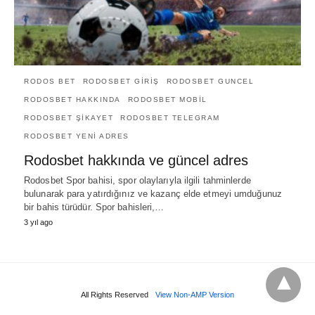
RODOS BET
RODOSBET GIRIŞ
RODOSBET GUNCEL
RODOSBET HAKKINDA
RODOSBET MOBIL
RODOSBET ŞIKAYET
RODOSBET TELEGRAM
RODOSBET YENI ADRES
Rodosbet hakkında ve güncel adres
Rodosbet Spor bahisi, spor olaylarıyla ilgili tahminlerde
bulunarak para yatırdığınız ve kazanç elde etmeyi umduğunuz
bir bahis türüdür. Spor bahisleri,…
3 yıl ago
All Rights Reserved
View Non-AMP Version