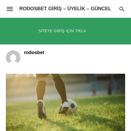
RODOSBET GIRIŞ – ÜYELIK – GÜNCEL
SİTEYE GİRİŞ İÇİN TIKLA
rodosbet