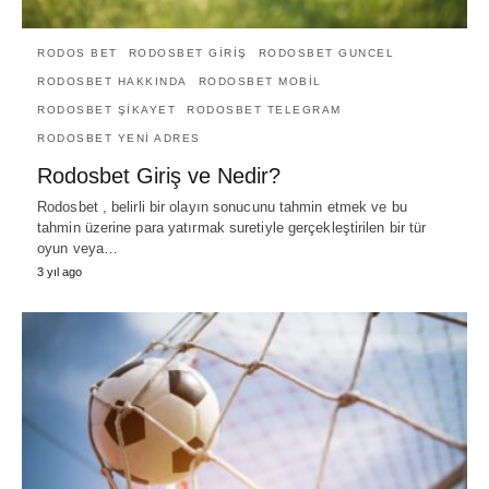
RODOS BET
RODOSBET GIRIŞ
RODOSBET GUNCEL
RODOSBET HAKKINDA
RODOSBET MOBIL
RODOSBET ŞIKAYET
RODOSBET TELEGRAM
RODOSBET YENI ADRES
Rodosbet Giriş ve Nedir?
Rodosbet , belirli bir olayın sonucunu tahmin etmek ve bu
tahmin üzerine para yatırmak suretiyle gerçekleştirilen bir tür
oyun veya…
3 yıl ago