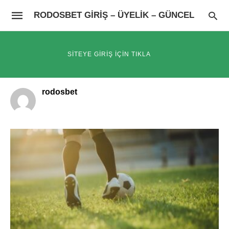
RODOSBET GIRIŞ – ÜYELIK – GÜNCEL
SİTEYE GİRİŞ İÇİN TIKLA
rodosbet