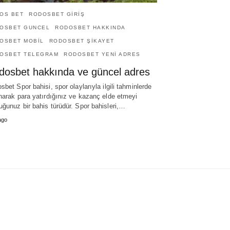
OS BET
RODOSBET GIRIŞ
OSBET GUNCEL
RODOSBET HAKKINDA
OSBET MOBIL
RODOSBET ŞIKAYET
OSBET TELEGRAM
RODOSBET YENI ADRES
dosbet hakkında ve güncel adres
sbet Spor bahisi, spor olaylarıyla ilgili tahminlerde
narak para yatırdığınız ve kazanç elde etmeyi
ğunuz bir bahis türüdür. Spor bahisleri,…
ago