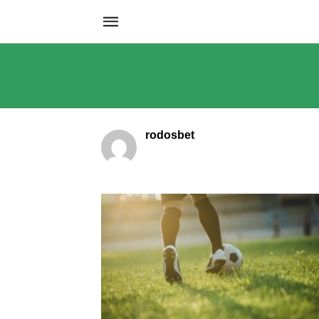
rodosbet