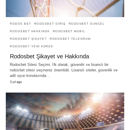
RODOS BET
RODOSBET GIRIŞ
RODOSBET GUNCEL
RODOSBET HAKKINDA
RODOSBET MOBIL
RODOSBET ŞIKAYET
RODOSBET TELEGRAM
RODOSBET YENI ADRES
Rodosbet Şikayet ve Hakkında
Rodosbet Sitesi Seçimi: İlk olarak, güvenilir ve lisanslı bir
rodosbet sitesi seçmeniz önemlidir. Lisanslı siteler, güvenlik ve
adil oyun konularında…
3 yıl ago